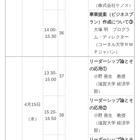
（株式会社ケノス）
事業提案（ビジネスプ
ラン）作成について③
大塚 明 プログラ
14:00-
36
15:30
ム・ディレクター
（コーネル大学ＲＭ
Ｐジャパン）
リーダーシップ論とそ
の応用①
13:30-
37
小野 善生 教授
15:00
（滋賀大学 経済学
部）
リーダーシップ論とそ
4月15日
の応用②
15:20-
38
小野 善生 教授
16:50
（水）
（滋賀大学 経済学
部）
リーダーシップ論とそ