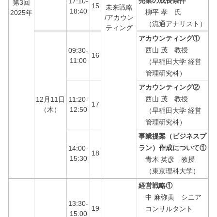
売業の成長条件
17:10-
第3回
15
未来戦略
18:40
柳平 孝 氏
2025年
/アカウン
（流通アナリスト）
ティング
アカウンティング①
西山 茂 教授
09:30-
16
11:00
（早稲田大学 経営
管理研究科）
アカウンティング②
西山 茂 教授
12月11日
11:20-
17
（木）
12:50
（早稲田大学 経営
管理研究科）
事業提案（ビジネスプ
ラン）作成について①
14:00-
18
15:30
青木 英彦 教授
（東京理科大学）
経営戦略①
中 麻弥美 シニア
13:30-
19
コンサルタント
15:00