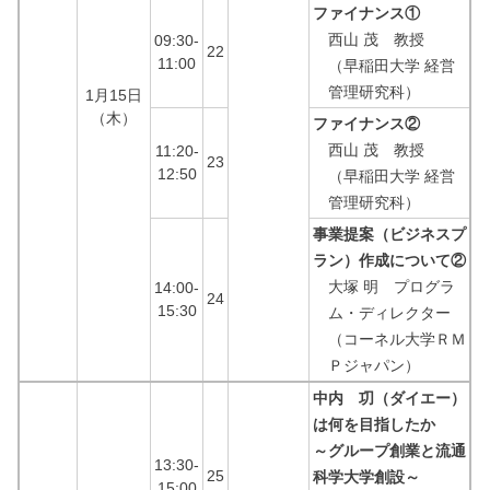
ファイナンス①
西山 茂 教授
09:30-
22
11:00
（早稲田大学 経営
管理研究科）
1月15日
（木）
ファイナンス②
西山 茂 教授
11:20-
23
12:50
（早稲田大学 経営
管理研究科）
事業提案（ビジネスプ
ラン）作成について②
大塚 明 プログラ
14:00-
24
15:30
ム・ディレクター
（コーネル大学ＲＭ
Ｐジャパン）
中内 㓛（ダイエー）
は何を目指したか
～グループ創業と流通
13:30-
25
科学大学創設～
15:00