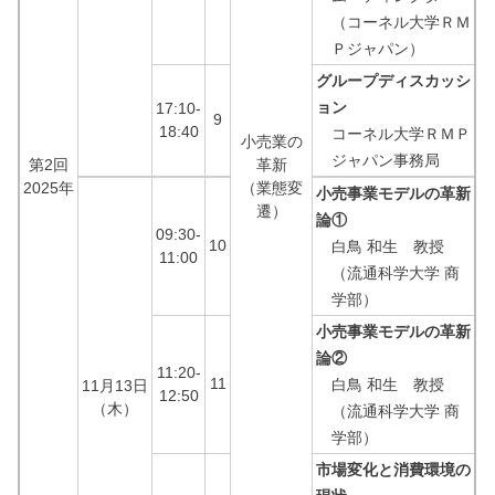
（コーネル大学ＲＭ
Ｐジャパン）
グループディスカッシ
ョン
17:10-
9
18:40
コーネル大学ＲＭＰ
小売業の
ジャパン事務局
第2回
革新
2025年
（業態変
小売事業モデルの革新
遷）
論①
09:30-
10
白鳥 和生 教授
11:00
（流通科学大学 商
学部）
小売事業モデルの革新
論②
11:20-
11
白鳥 和生 教授
11月13日
12:50
（木）
（流通科学大学 商
学部）
市場変化と消費環境の