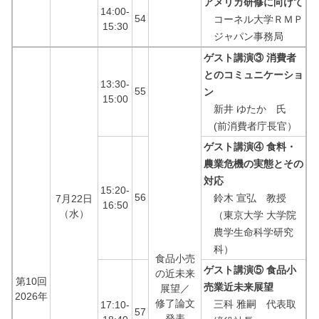
アメリカ研修に向けて
14:00-
54
コーネル大学ＲＭＰ
15:30
ジャパン事務局
ゲスト講演③ 消費者
とのコミュニケーショ
13:30-
55
ン
15:00
新井 ゆたか 氏
(前消費者庁長官）
ゲスト講演④ 食料・
農業危機の実態とその
対応
15:20-
56
鈴木 宣弘 教授
7月22日
16:50
（水）
（東京大学 大学院
農学生命科学研究
科）
食品小売
ゲスト講演⑤ 食品小
の近未来
第10回
売業近未来展望
展望／
2026年
修了論文
三科 雅嗣 代表取
17:10-
57
発表