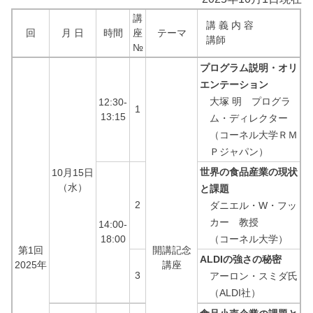
講
講 義 内 容
回
月 日
時間
座
テーマ
講師
№
プログラム説明・オリ
エンテーション
大塚 明 プログラ
12:30-
1
13:15
ム・ディレクター
（コーネル大学ＲＭ
Ｐジャパン）
世界の食品産業の現状
10月15日
（水）
と課題
2
ダニエル・W・フッ
カー 教授
14:00-
18:00
（コーネル大学）
第1回
開講記念
ALDIの強さの秘密
2025年
講座
3
アーロン・スミダ氏
（ALDI社）