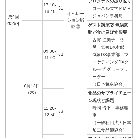
プログラムの振り返り
17:10-
51
コーネル大学ＲＭＰ
18:40
オペレー
ジャパン事務局
第9回
ション戦
2026年
ゲスト講演② 気候変
略②
動が食に及ぼす影響
古賀 江美子 防
災・気象DX本部
09:30-
52
気象DX事業部 マ
11:00
ーケティングDXグ
ループ グループリ
ーダー
（日本気象協会）
6月18日
（木）
食品のサプライチェー
ン現状と課題
時岡 肯平 専務理
11:20-
53
12:50
事
（一般社団法人日本
加工食品卸協会）