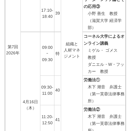
の応用③
17:10-
39
小野 善生 教授
18:40
（滋賀大学 経済学
部）
コーネル大学によるオ
ンライン講義
組織と
第7回
09:00
人材マネ
ミゲル・ ゴメス
2026年
ｰ
特
ジメント
教授
09:30
ダニエル・W・フッ
カー 教授
労働法①
木下 潮音 弁護士
09:30-
40
11:00
（第一芙蓉法律事務
所）
4月16日
（木）
労働法②
木下 潮音 弁護士
11:20-
41
12:50
（第一芙蓉法律事務
所）