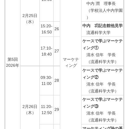
中内 潤 理事長
（学校法人中内学園
2月25日
）
（水）
中内 㓛記念館他見学
15:20-
26
16:50
流通科学大学
ケースで学ぶマーケテ
ィング①
17:10-
27
18:40
清水 信年 学長
第5回
マーケテ
（流通科学大学）
2026年
ィング
ケースで学ぶマーケテ
ィング②
09:30-
28
11:00
清水 信年 学長
（流通科学大学）
ケースで学ぶマーケテ
ィング③
2月26日
11:20-
29
（木）
12:50
清水 信年 学長
（流通科学大学）
マーケティング論の基