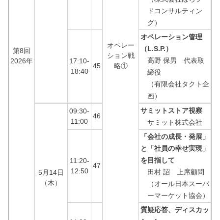
ドコンサルティン
グ）
オペレーション管理
オペレー
（L.S.P.）
第8回
ション戦
高野 保男 代表取
2026年
17:10-
45
略①
18:40
締役
（有限会社タクト企
画）
サミットストア視察
09:30-
46
11:00
サミット株式会社
「会社の成長・発展」
と「社員の幸せ実現」
を目指して
11:20-
47
12:50
田村 詔 上席顧問
5月14日
（木）
（オール日本スーパ
ーマーケット協会）
質疑応答、ディスカッ