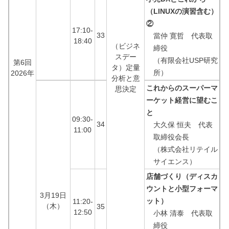
（LINUXの演習含む）
②
17:10-
33
當仲 寛哲 代表取
18:40
（ビジネ
締役
スデー
（有限会社USP研究
第6回
タ）定量
所）
2026年
分析と意
これからのスーパーマ
思決定
ーケット経営に望むこ
と
09:30-
34
大久保 恒夫 代表
11:00
取締役会長
（株式会社リテイル
サイエンス）
店舗づくり（ディスカ
ウントと小型フォーマ
3月19日
ット）
11:20-
（木）
35
12:50
小林 清泰 代表取
締役