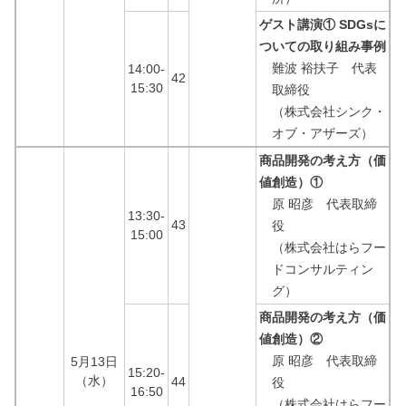
ゲスト講演① SDGsに
ついての取り組み事例
難波 裕扶子 代表
14:00-
42
15:30
取締役
（株式会社シンク・
オブ・アザーズ）
商品開発の考え方（価
値創造）①
原 昭彦 代表取締
13:30-
43
役
15:00
（株式会社はらフー
ドコンサルティン
グ）
商品開発の考え方（価
値創造）②
原 昭彦 代表取締
5月13日
15:20-
（水）
44
役
16:50
（株式会社はらフー