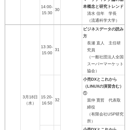
本概念と研究トレンド
14:00-
30
15:30
清水 信年 学長
（流通科学大学）
ビジネスデータの読み
方
長瀬 直人 主任研
13:30-
31
究員
15:00
（一般社団法人全国
スーパーマーケット
協会）
小売DXとこれから
（LINUXの演習含む）
①
3月18日
15:20-
32
當仲 寛哲 代表取
（水）
16:50
締役
（有限会社USP研究
所）
小売DXとこれから