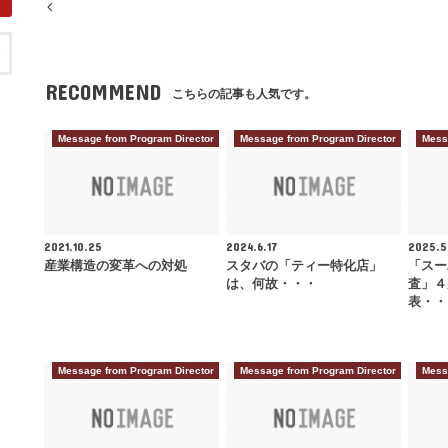
RECOMMEND
こちらの記事も人気です。
Message from Program Director
Message from Program Director
Mess
2021.10.25
2024.6.17
2025.5
産業構造の変革への対処
スタバの「ティー特化店」
「スー
は、何故・・・
査」４
表・・
Message from Program Director
Message from Program Director
Mess