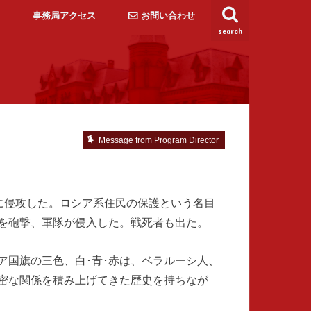
事務局アクセス
お問い合わせ
search
Message from Program Director
に侵攻した。ロシア系住民の保護という名目
を砲撃、軍隊が侵入した。戦死者も出た。
ア国旗の三色、白･青･赤は、ベラルーシ人、
密な関係を積み上げてきた歴史を持ちなが