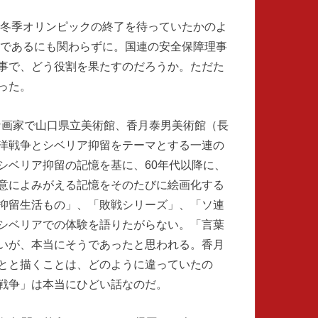
京冬季オリンピックの終了を待っていたかのよ
定であるにも関わらずに。国連の安全保障理事
事で、どう役割を果たすのだろうか。ただた
った。
きな画家で山口県立美術館、香月泰男美術館（長
洋戦争とシベリア抑留をテーマとする一連の
シベリア抑留の記憶を基に、60年代以降に、
意によみがえる記憶をそのたびに絵画化する
抑留生活もの」、「敗戦シリーズ」、「ソ連
シベリアでの体験を語りたがらない。「言葉
いが、本当にそうであったと思われる。香月
とと描くことは、どのように違っていたの
戦争」は本当にひどい話なのだ。