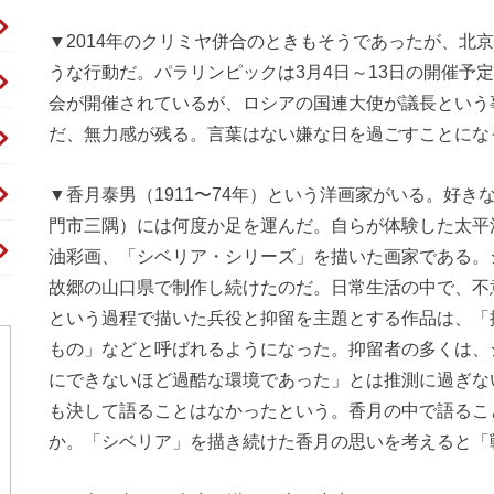
▼2014年のクリミヤ併合のときもそうであったが、北
うな行動だ。パラリンピックは3月4日～13日の開催予
会が開催されているが、ロシアの国連大使が議長という
だ、無力感が残る。言葉はない嫌な日を過ごすことにな
▼香月泰男（1911〜74年）という洋画家がいる。好
門市三隅）には何度か足を運んだ。自らが体験した太平
油彩画、「シベリア・シリーズ」を描いた画家である。
故郷の山口県で制作し続けたのだ。日常生活の中で、不
という過程で描いた兵役と抑留を主題とする作品は、「
もの」などと呼ばれるようになった。抑留者の多くは、
にできないほど過酷な環境であった」とは推測に過ぎな
も決して語ることはなかったという。香月の中で語るこ
か。「シベリア」を描き続けた香月の思いを考えると「