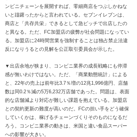
ンビニチェーンを展開すれば、零細商店をつぶしかねな
いと躊躇ったからと言われている。セブンイレブンは、
商店と「共存共栄」できるとして急ピッチで出店したの
と異なる。ただ、FC加盟店の疲弊が社会問題になってい
る。加盟店に24時間営業を強制することは独占禁止法違
反になりうるとの見解を公正取引委員会が示した。
▼出店余地が狭まり、コンビニ業界の成長戦略にも停滞
感が無いわけではない。ただ、「商業動態統計」による
と、22年の売上は前年比3.7％増の12兆1,996億円、店舗
数は同0.2％減の5万6,232万店舗であった。問題は、表面
的な店舗減より対応が難しい課題を抱えている。加盟店
との契約更新の難度が高いのだ。FCの担い手をどう確保
していくかは、稼げるチェーンづくりそのものになるだ
ろう。コンビニ業界の動きは、米国と違い食品スーパー
への影響が大きい。