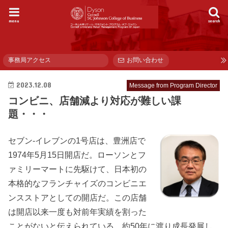
menu
search
事務局アクセス
お問い合わせ
2023.12.08
Message from Program Director
コンビニ、店舗減より対応が難しい課
題・・・
セブン-イレブンの1号店は、豊洲店で
1974年5月15日開店だ。ローソンとフ
ァミリーマートに先駆けて、日本初の
本格的なフランチャイズのコンビニエ
ンスストアとしての開店だ。この店舗
は開店以来一度も対前年実績を割った
ことがないと伝えられている。約50年に渡り成長発展し