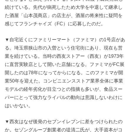
続けている。先代が病死したため大学を中退して継承し
た酒屋「山本茂商店」の店主が、酒屋の将来性に疑問を
感じてフランチャイズ（FC）に応募したのだ。
▼自宅近くにファミリーマート（ファミマ）の1号店があ
る。埼玉県狭山市の入曽という住宅街にあり、現在も営
業を続けている。当時の西友ストアー（西友）が1973年
に直営実験店として開いた店舗になる。ファミマがFC展
開したのは78年になってからになる。このファミマが開
業50年を迎えた。コンビニエンスストア業界全体に事業
モデルの経年劣化が目立つとの指摘も多いが、食品スー
パーにとって強力なライバルの動向は意識しないわけに
はいかない。
▼西友はなぜ後発のセブンイレブンに差をつけられたの
か。セゾングループ創業者の堤清二氏が、大手資本がコ